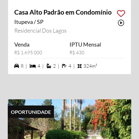
Casa Alto Padrão em Condomínio
Itupeva / SP
Possu
Residencial Dos Lagos
Venda
IPTU Mensal
R$ 1.695.000
R$ 430
8 vagas na garagem
4 dormiórios
2 suítes
4 banheiros
8 |
4 |
2 |
4 |
324m²
OPORTUNIDADE