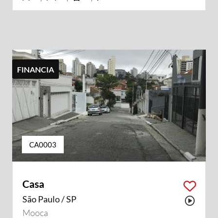
FINANCIA
CA0003
Casa
São Paulo / SP
Possu
Mooca