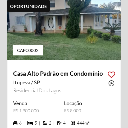
OPORTUNIDADE
CAPC0002
Casa Alto Padrão em Condomínio
Itupeva / SP
Possu
Residencial Dos Lagos
Venda
Locação
R$ 1.900.000
R$ 8.000
6 vagas na garagem
5 dormiórios
2 suítes
4 banheiros
6 |
5 |
2 |
4 |
444m²