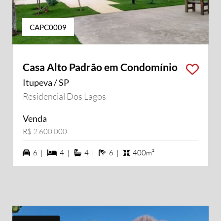
CAPC0009
Casa Alto Padrão em Condomínio
Itupeva / SP
Residencial Dos Lagos
Venda
R$ 2.600.000
6 vagas na garagem
4 dormiórios
4 suítes
6 banheiros
6 |
4 |
4 |
6 |
400m²