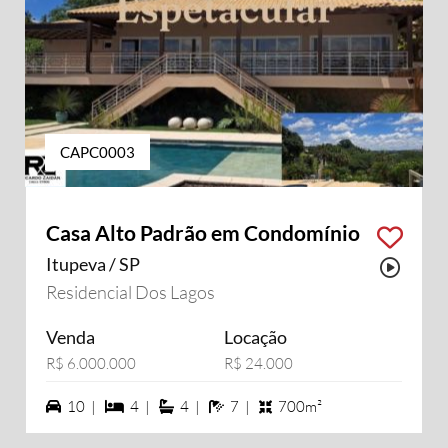
CAPC0003
Casa Alto Padrão em Condomínio
Itupeva / SP
Possu
Residencial Dos Lagos
Venda
Locação
R$ 6.000.000
R$ 24.000
10 vagas na garagem
4 dormiórios
4 suítes
7 banheiros
10 |
4 |
4 |
7 |
700m²