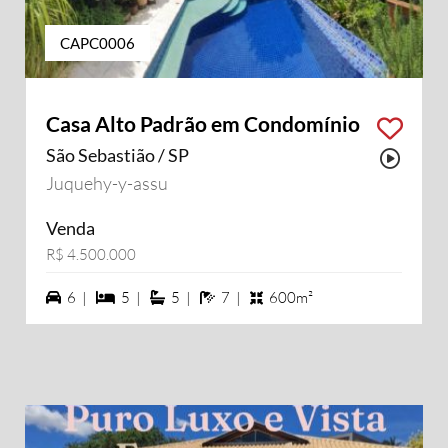
CAPC0006
Casa Alto Padrão em Condomínio
São Sebastião / SP
Possu
Juquehy-y-assu
Venda
R$ 4.500.000
6 vagas na garagem
5 dormiórios
5 suítes
7 banheiros
6 |
5 |
5 |
7 |
600m²