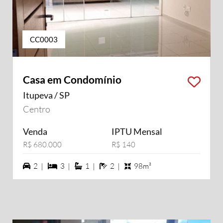
CC0003
Casa em Condomínio
Itupeva / SP
Centro
Venda
IPTU Mensal
R$ 680.000
R$ 140
2 vagas na garagem
3 dormiórios
1 suítes
2 banheiros
2 |
3 |
1 |
2 |
98m²