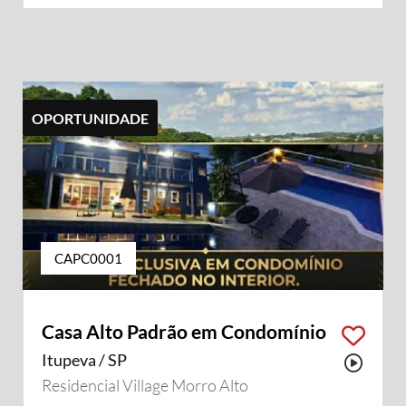
OPORTUNIDADE
CAPC0001
Casa Alto Padrão em Condomínio
Itupeva / SP
Possu
Residencial Village Morro Alto