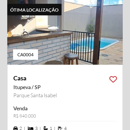
ÓTIMA LOCALIZAÇÃO
CA0004
Casa
Itupeva / SP
Parque Santa Isabel
Venda
R$ 840.000
2 vagas na garagem
3 dormiórios
1 suítes
4 banheiros
2 |
3 |
1 |
4