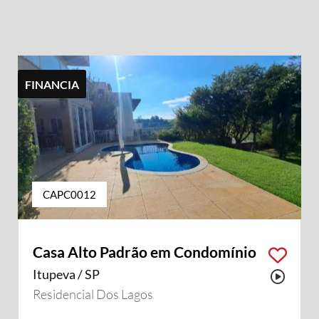
FINANCIA
CAPC0012
Casa Alto Padrão em Condomínio
Itupeva / SP
Possu
Residencial Dos Lagos