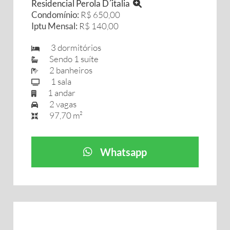
Residencial Perola D´italia
Condomínio:
R$ 650,00
Iptu Mensal:
R$ 140,00
3 dormitórios
Sendo 1 suíte
2 banheiros
1 sala
1 andar
2 vagas
97,70 m²
Whatsapp