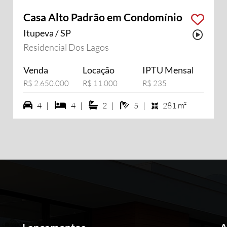
Casa Alto Padrão em Condomínio
Itupeva / SP
sui vídeo
Possu
Residencial Dos Lagos
Venda
Locação
IPTU Mensal
R$ 2.650.000
R$ 11.000
R$ 235
4 vagas na garagem
4 dormiórios
2 suítes
5 banheiros
4 |
4 |
2 |
5 |
281 m²