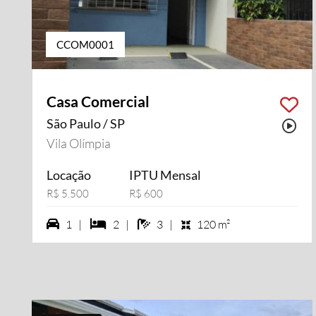
CCOM0001
Casa Comercial
São Paulo / SP
Pos
Vila Olímpia
Locação
IPTU Mensal
R$ 5.500
R$ 600
1 vagas na garagem
2 dormiórios
3 banheiros
1 |
2 |
3 |
120 m²