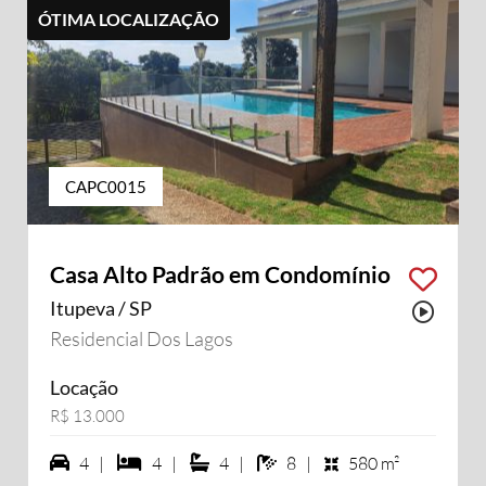
ÓTIMA LOCALIZAÇÃO
CAPC0015
Casa Alto Padrão em Condomínio
Itupeva / SP
sui vídeo
Possu
Residencial Dos Lagos
Locação
R$ 13.000
4 vagas na garagem
4 dormiórios
4 suítes
8 banheiros
4 |
4 |
4 |
8 |
580 m²