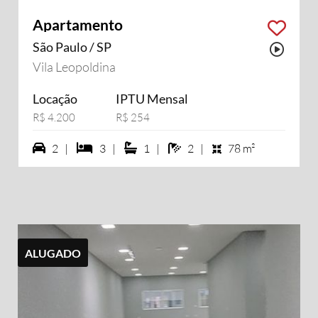
Apartamento
São Paulo / SP
Possu
Vila Leopoldina
Locação
IPTU Mensal
R$ 4.200
R$ 254
2 vagas na garagem
3 dormiórios
1 suítes
2 banheiros
2 |
3 |
1 |
2 |
78 m²
ALUGADO