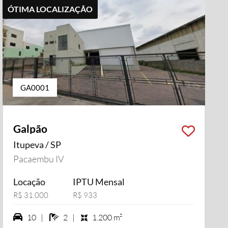
ÓTIMA LOCALIZAÇÃO
GA0001
Galpão
Itupeva / SP
i vídeo
Pacaembu IV
Locação
IPTU Mensal
R$ 31.000
R$ 933
10 vagas na garagem
2 banheiros
10 |
2 |
1.200 m²