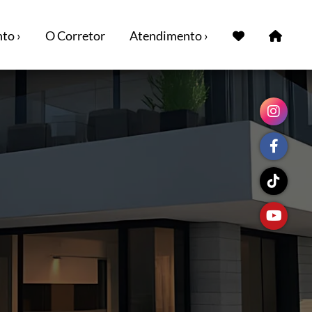
to ›
O Corretor
Atendimento ›