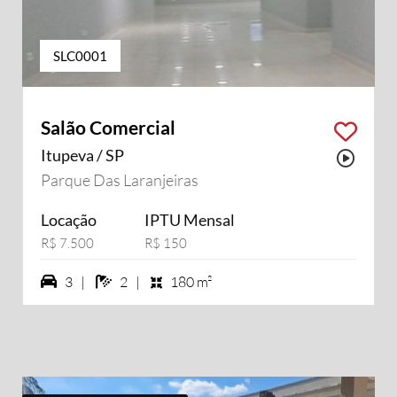
SLC0001
Salão Comercial
Itupeva / SP
sui vídeo
Possu
Parque Das Laranjeiras
Locação
IPTU Mensal
R$ 7.500
R$ 150
3 vagas na garagem
2 banheiros
3 |
2 |
180 m²