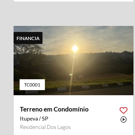
FINANCIA
TC0001
Terreno em Condomínio
Itupeva / SP
Pos
Residencial Dos Lagos