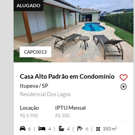
ALUGADO
CAPC0013
Casa Alto Padrão em Condomínio
Itupeva / SP
Pos
Residencial Dos Lagos
Locação
IPTU Mensal
R$ 8.900
R$ 300
6 vagas na garagem
4 dormiórios
4 suítes
6 banheiros
6 |
4 |
4 |
6 |
350 m²