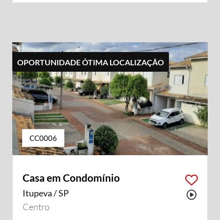
OPORTUNIDADE ÓTIMA LOCALIZAÇÃO
CC0006
Casa em Condomínio
Itupeva / SP
sui vídeo
Possu
Centro