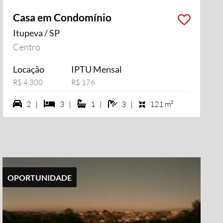
Casa em Condomínio
Itupeva / SP
i vídeo
Centro
Locação
IPTU Mensal
R$ 4.300
R$ 176
2 vagas na garagem
3 dormiórios
1 suítes
3 banheiros
2 |
3 |
1 |
3 |
121 m²
OPORTUNIDADE