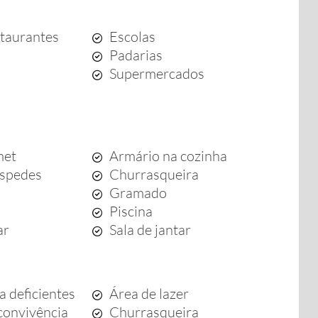
staurantes
Escolas
Padarias
Supermercados
met
Armário na cozinha
óspedes
Churrasqueira
Gramado
Piscina
ar
Sala de jantar
a deficientes
Área de lazer
convivência
Churrasqueira