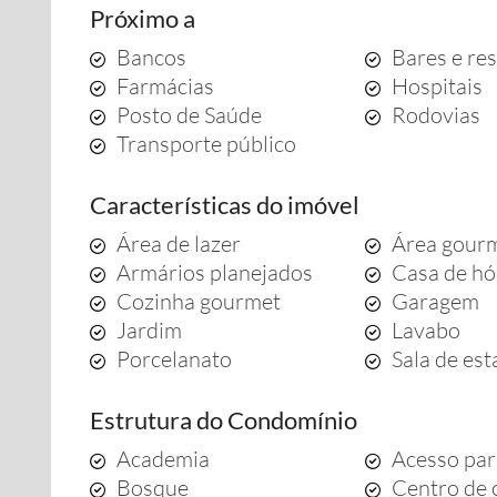
Próximo a
Bancos
Bares e re
Farmácias
Hospitais
Posto de Saúde
Rodovias
Transporte público
Características do imóvel
Área de lazer
Área gour
Armários planejados
Casa de h
Cozinha gourmet
Garagem
Jardim
Lavabo
Porcelanato
Sala de est
Estrutura do Condomínio
Academia
Acesso par
Bosque
Centro de 