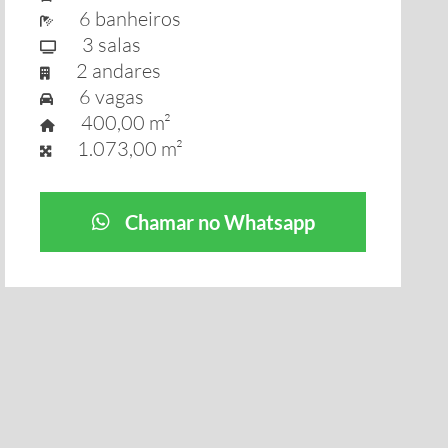
6 banheiros
3 salas
2 andares
6 vagas
400,00 m²
1.073,00 m²
Chamar no Whatsapp