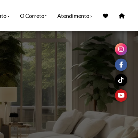
to ›
O Corretor
Atendimento ›