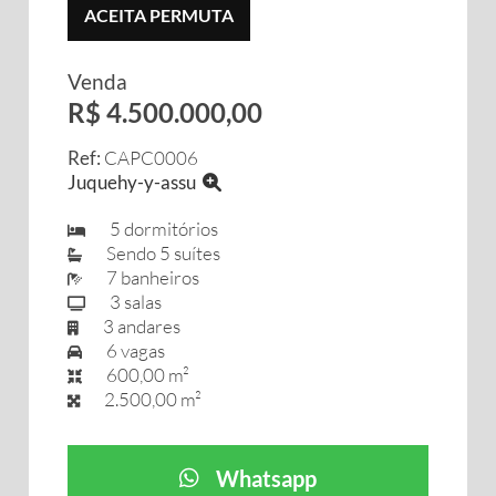
ACEITA PERMUTA
Venda
R$ 4.500.000,00
Ref:
CAPC0006
Juquehy-y-assu
5 dormitórios
Sendo 5 suítes
7 banheiros
3 salas
3 andares
6 vagas
600,00 m²
2.500,00 m²
Whatsapp