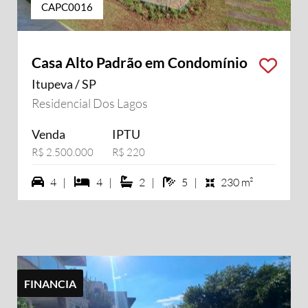
CAPC0016
Casa Alto Padrão em Condomínio
Itupeva / SP
sui vídeo
Residencial Dos Lagos
Venda
IPTU
R$ 2.500.000
R$ 220
4 vagas na garagem
4 dormiórios
2 suítes
5 banheiros
4 |
4 |
2 |
5 |
230 m²
FINANCIA