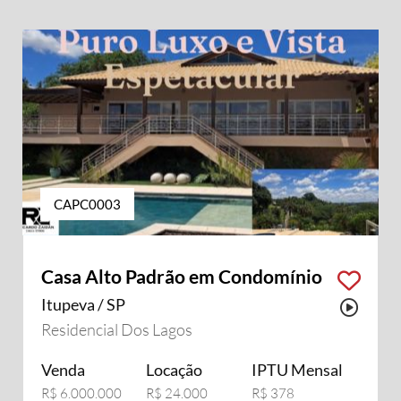
CAPC0003
Casa Alto Padrão em Condomínio
Itupeva / SP
Possu
Residencial Dos Lagos
Venda
Locação
IPTU Mensal
R$ 6.000.000
R$ 24.000
R$ 378