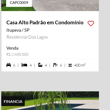
CAPC0009
Casa Alto Padrão em Condomínio
Itupeva / SP
Residencial Dos Lagos
Venda
R$ 2.600.000
6 vagas na garagem
4 dormiórios
4 suítes
6 banheiros
6 |
4 |
4 |
6 |
400 m²
FINANCIA