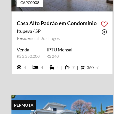
CAPC0008
Casa Alto Padrão em Condomínio
Itupeva / SP
Pos
Residencial Dos Lagos
Venda
IPTU Mensal
R$ 2.250.000
R$ 240
4 vagas na garagem
4 dormiórios
4 suítes
7 banheiros
4 |
4 |
4 |
7 |
360 m²
PERMUTA