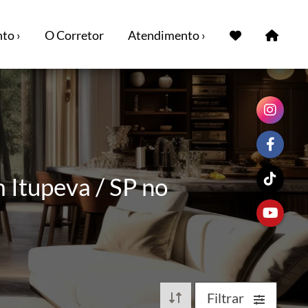
to ›
O Corretor
Atendimento ›
 Itupeva / SP no
Filtrar