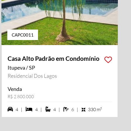
CAPC0011
Casa Alto Padrão em Condomínio
Itupeva / SP
i vídeo
Residencial Dos Lagos
Venda
R$ 2.800.000
4 vagas na garagem
4 dormiórios
4 suítes
6 banheiros
4 |
4 |
4 |
6 |
330 m²