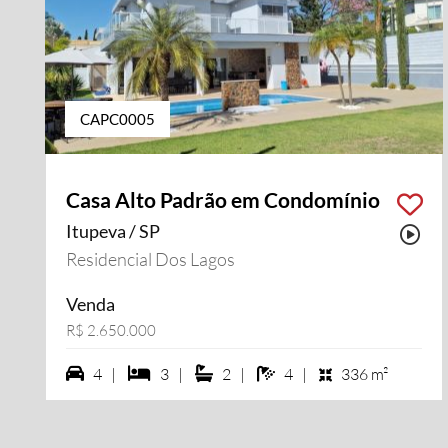
CAPC0005
Casa Alto Padrão em Condomínio
Itupeva / SP
Pos
Residencial Dos Lagos
Venda
R$ 2.650.000
4 vagas na garagem
3 dormiórios
2 suítes
4 banheiros
4 |
3 |
2 |
4 |
336 m²