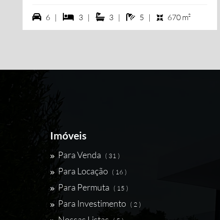
6 vagas na garagem
3 dormiórios
3 suítes
5 banheiros
6 |
3 |
3 |
5 |
670 m²
Imóveis
Para Venda
( 31 )
Para Locação
( 16 )
Para Permuta
( 15 )
Para Investimento
( 2 )
Nossas Listas