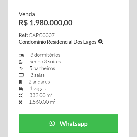
Venda
R$ 1.980.000,00
Ref:
CAPC0007
Condomínio Residencial Dos Lagos
3 dormitórios
Sendo 3 suítes
5 banheiros
3 salas
2 andares
4 vagas
332,00 m²
1.560,00 m²
Whatsapp