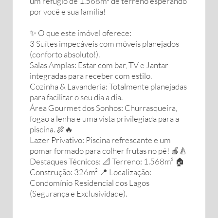
um refúgio de 1.568m² de terreno esperando
por você e sua família!
✨ O que este imóvel oferece:
3 Suítes impecáveis com móveis planejados
(conforto absoluto!).
Salas Amplas: Estar com bar, TV e Jantar
integradas para receber com estilo.
Cozinha & Lavanderia: Totalmente planejadas
para facilitar o seu dia a dia.
Área Gourmet dos Sonhos: Churrasqueira,
fogão a lenha e uma vista privilegiada para a
piscina. 🍖🔥
Lazer Privativo: Piscina refrescante e um
pomar formado para colher frutas no pé! 🍎🍐
Destaques Técnicos: 📐 Terreno: 1.568m² 🏠
Construção: 326m² 📍 Localização:
Condomínio Residencial dos Lagos
(Segurança e Exclusividade).