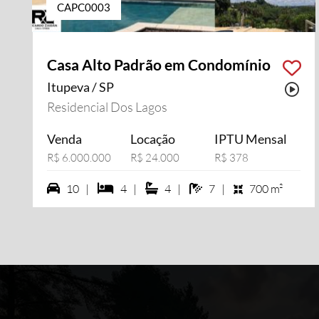
CAPC0003
Casa Alto Padrão em Condomínio
Itupeva / SP
Pos
Residencial Dos Lagos
Venda
Locação
IPTU Mensal
R$ 6.000.000
R$ 24.000
R$ 378
10 vagas na garagem
4 dormiórios
4 suítes
7 banheiros
10 |
4 |
4 |
7 |
700 m²