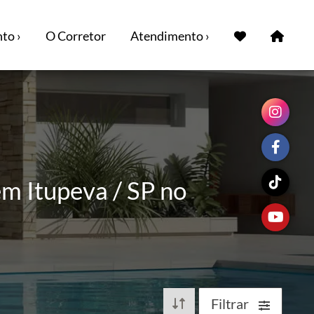
to ›
O Corretor
Atendimento ›
m Itupeva / SP no
Filtrar