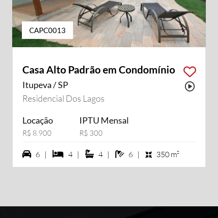
CAPC0013
Casa Alto Padrão em Condomínio
Itupeva / SP
sui vídeo
Possu
Residencial Dos Lagos
Locação
IPTU Mensal
R$ 8.900
R$ 300
6 vagas na garagem
4 dormiórios
4 suítes
6 banheiros
6 |
4 |
4 |
6 |
350 m²