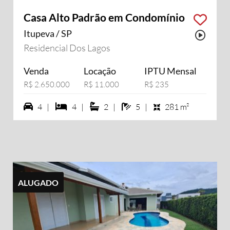
Casa Alto Padrão em Condomínio
Itupeva / SP
sui vídeo
Possu
Residencial Dos Lagos
Venda
Locação
IPTU Mensal
R$ 2.650.000
R$ 11.000
R$ 235
4 vagas na garagem
4 dormiórios
2 suítes
5 banheiros
4 |
4 |
2 |
5 |
281 m²
ALUGADO