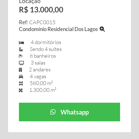
Locação
R$ 13.000,00
Ref:
CAPC0015
Condomínio Residencial Dos Lagos
4 dormitórios
Sendo 4 suítes
8 banheiros
3 salas
2 andares
4 vagas
580,00 m²
1.300,00 m²
Whatsapp