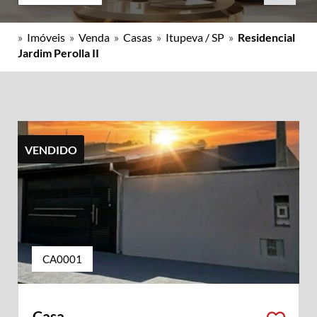
»
Imóveis
»
Venda
»
Casas
»
Itupeva / SP
»
Residencial
Jardim Perolla II
VENDIDO
CA0001
Casa