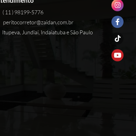
tendimento
( 11 ) 98199-5776
peritocorretor@zaidan.com.br
Itupeva, Jundiaí, Indaiatuba e São Paulo