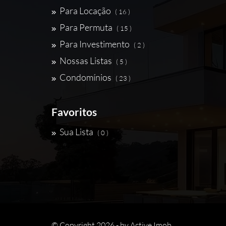
Para Locação
( 16 )
Para Permuta
( 15 )
Para Investimento
( 2 )
Nossas Listas
( 5 )
Condomínios
( 23 )
Favoritos
Sua Lista
( 0 )
© Copyright 2026 - by
Active Imob