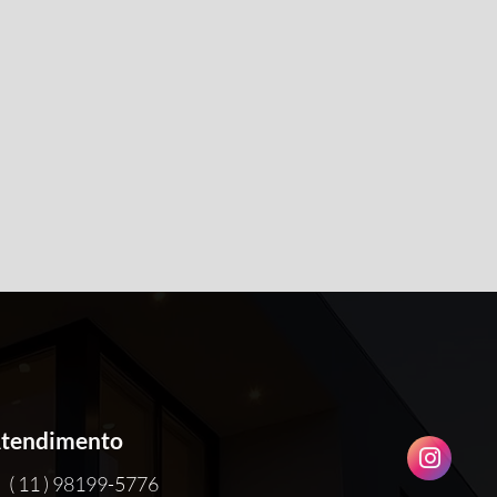
tendimento
( 11 ) 98199-5776