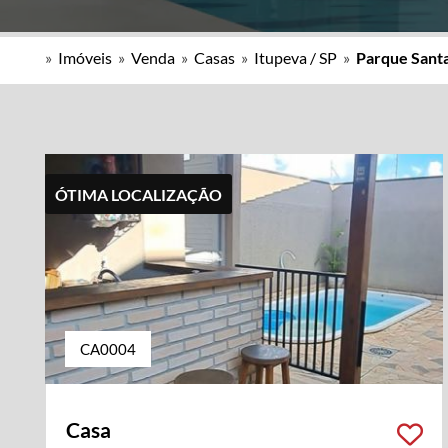
»
Imóveis
»
Venda
»
Casas
»
Itupeva / SP
»
Parque Santa
ÓTIMA LOCALIZAÇÃO
CA0004
Casa