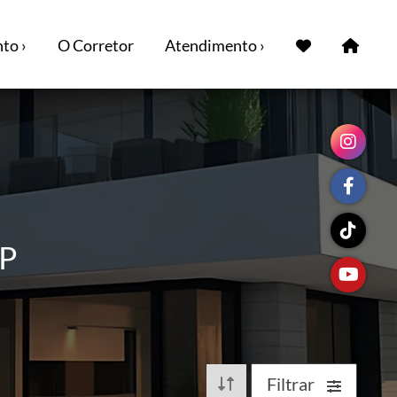
to ›
O Corretor
Atendimento ›
SP
Filtrar