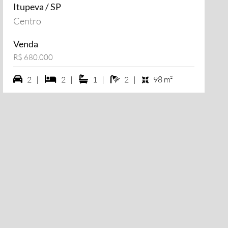
Itupeva / SP
Centro
Venda
R$ 680.000
2 vagas na garagem
2 dormiórios
1 suítes
2 banheiros
2 |
2 |
1 |
2 |
98 m²