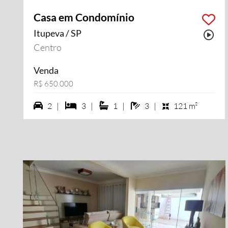
Casa em Condomínio
Itupeva / SP
Pos
Centro
Venda
R$ 650.000
2 vagas na garagem
3 dormiórios
1 suítes
3 banheiros
2 |
3 |
1 |
3 |
121 m²