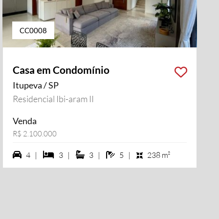
CC0008
Casa em Condomínio
Itupeva / SP
Residencial Ibi-aram II
Venda
R$ 2.100.000
4 vagas na garagem
3 dormiórios
3 suítes
5 banheiros
4 |
3 |
3 |
5 |
238 m²