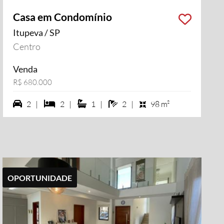
Casa em Condomínio
Itupeva / SP
Centro
Venda
R$ 680.000
2 vagas na garagem
2 dormiórios
1 suítes
2 banheiros
2 |
2 |
1 |
2 |
98 m²
OPORTUNIDADE