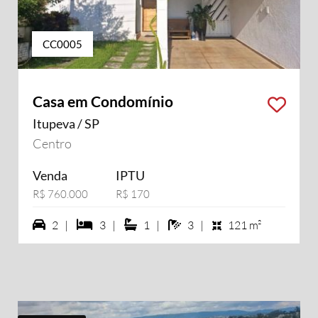
CC0005
Casa em Condomínio
Itupeva / SP
sui vídeo
Centro
Venda
IPTU
R$ 760.000
R$ 170
2 vagas na garagem
3 dormiórios
1 suítes
3 banheiros
2 |
3 |
1 |
3 |
121 m²