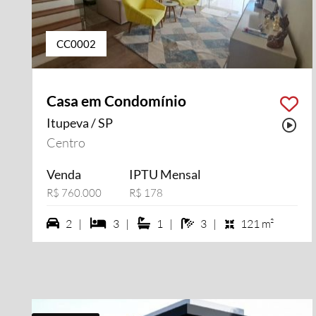
CC0002
Casa em Condomínio
Itupeva / SP
Pos
Centro
Venda
IPTU Mensal
R$ 760.000
R$ 178
2 vagas na garagem
3 dormiórios
1 suítes
3 banheiros
2 |
3 |
1 |
3 |
121 m²