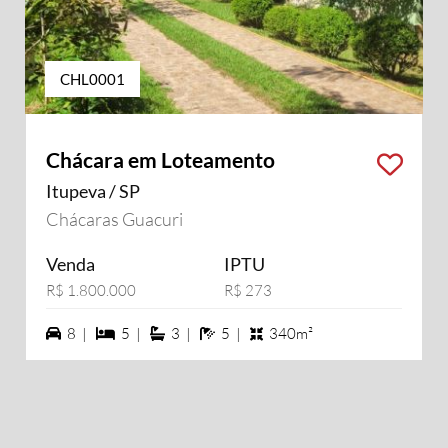
CHL0001
Chácara em Loteamento
Itupeva / SP
Chácaras Guacuri
Venda
IPTU
R$ 1.800.000
R$ 273
8 vagas na garagem
5 dormiórios
3 suítes
5 banheiros
8 |
5 |
3 |
5 |
340m²