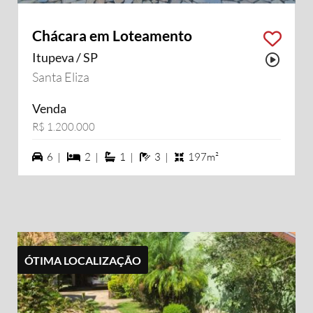
Chácara em Loteamento
Itupeva / SP
Possu
Santa Eliza
Venda
R$ 1.200.000
6 vagas na garagem
2 dormiórios
1 suítes
3 banheiros
6 |
2 |
1 |
3 |
197m²
ÓTIMA LOCALIZAÇÃO