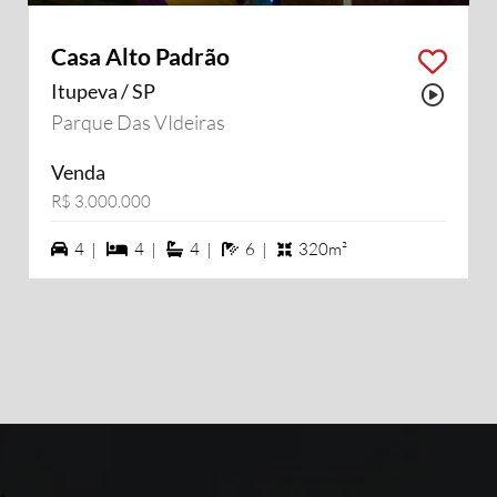
Casa Alto Padrão
Itupeva / SP
Possu
Parque Das VIdeiras
Venda
R$ 3.000.000
4 vagas na garagem
4 dormiórios
4 suítes
6 banheiros
4 |
4 |
4 |
6 |
320m²