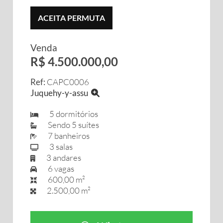
ACEITA PERMUTA
Venda
R$ 4.500.000,00
Ref:
CAPC0006
Juquehy-y-assu
5 dormitórios
Sendo 5 suítes
7 banheiros
3 salas
3 andares
6 vagas
600,00 m²
2.500,00 m²