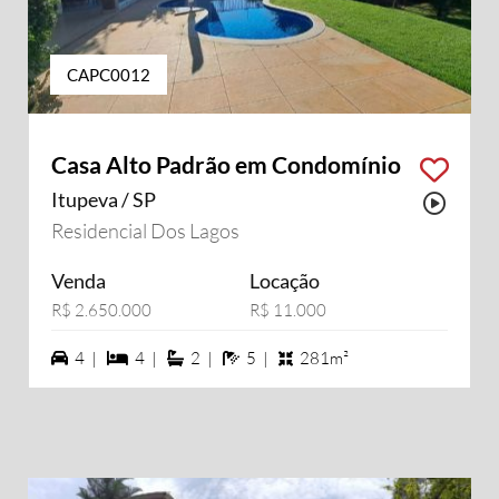
CAPC0012
Casa Alto Padrão em Condomínio
Itupeva / SP
Possu
Residencial Dos Lagos
Venda
Locação
R$ 2.650.000
R$ 11.000
4 vagas na garagem
4 dormiórios
2 suítes
5 banheiros
4 |
4 |
2 |
5 |
281m²