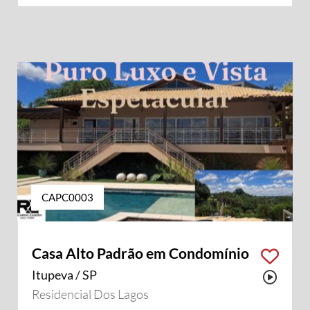
CAPC0003
Casa Alto Padrão em Condomínio
Itupeva / SP
Possu
Residencial Dos Lagos