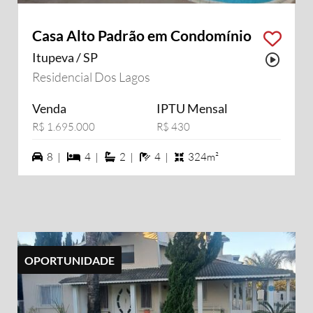
Casa Alto Padrão em Condomínio
Itupeva / SP
Possu
Residencial Dos Lagos
Venda
IPTU Mensal
R$ 1.695.000
R$ 430
8 vagas na garagem
4 dormiórios
2 suítes
4 banheiros
8 |
4 |
2 |
4 |
324m²
OPORTUNIDADE