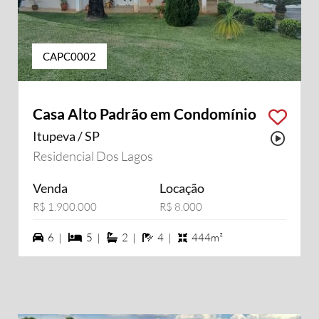
CAPC0002
Casa Alto Padrão em Condomínio
Itupeva / SP
Possu
Residencial Dos Lagos
Venda
Locação
R$ 1.900.000
R$ 8.000
6 vagas na garagem
5 dormiórios
2 suítes
4 banheiros
6 |
5 |
2 |
4 |
444m²