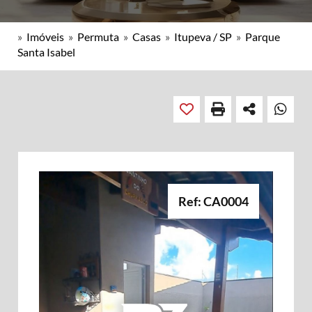
»
Imóveis
»
Permuta
»
Casas
»
Itupeva / SP
»
Parque
Santa Isabel
Ref: CA0004