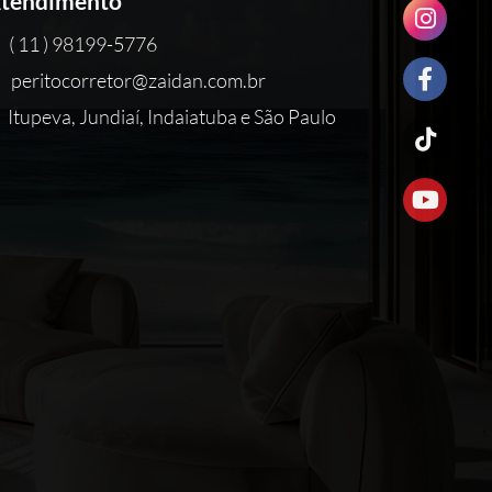
tendimento
( 11 ) 98199-5776
peritocorretor@zaidan.com.br
Itupeva, Jundiaí, Indaiatuba e São Paulo