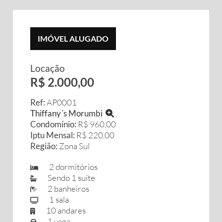
IMÓVEL ALUGADO
Locação
R$ 2.000,00
Ref:
AP0001
Thiffany´s Morumbi
Condomínio:
R$ 960,00
Iptu Mensal:
R$ 220,00
Região:
Zona Sul
2 dormitórios
Sendo 1 suíte
2 banheiros
1 sala
10 andares
1 vaga