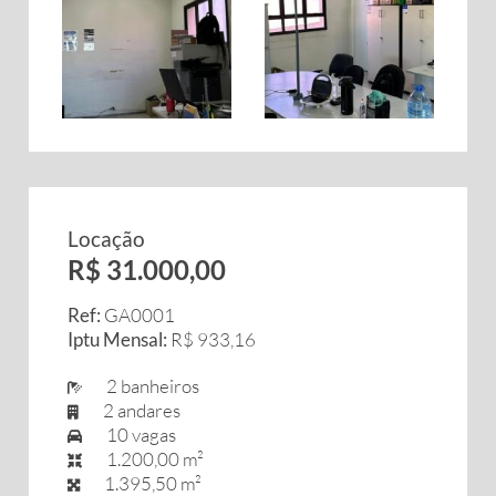
Locação
R$ 31.000,00
Ref:
GA0001
Iptu Mensal:
R$ 933,16
2 banheiros
2 andares
10 vagas
1.200,00 m²
1.395,50 m²