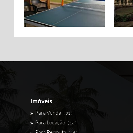
Imóveis
Para Venda
( 31 )
Para Locação
( 16 )
Para Permuta
( 15 )