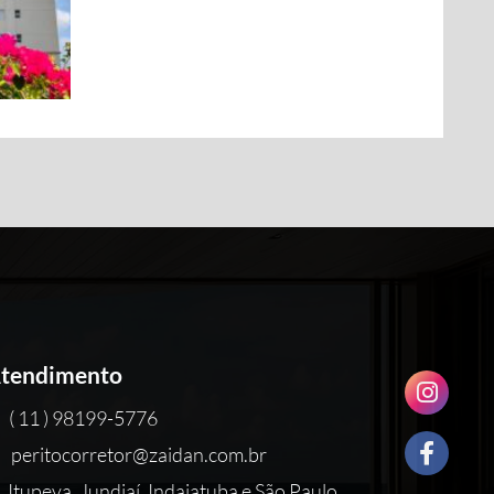
tendimento
( 11 ) 98199-5776
peritocorretor@zaidan.com.br
Itupeva, Jundiaí, Indaiatuba e São Paulo