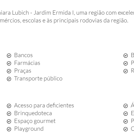
ara Lubich - Jardim Ermida I, uma região com excele
omércios, escolas e às principais rodovias da região.
Bancos
B
Farmácias
P
Praças
R
Transporte público
Acesso para deficientes
Á
Brinquedoteca
E
Espaço gourmet
P
Playground
Q