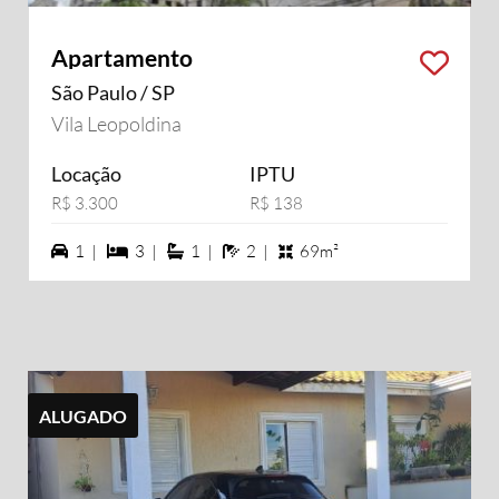
Apartamento
São Paulo / SP
Vila Leopoldina
Locação
IPTU
R$ 3.300
R$ 138
1 vagas na garagem
3 dormiórios
1 suítes
2 banheiros
1 |
3 |
1 |
2 |
69m²
ALUGADO