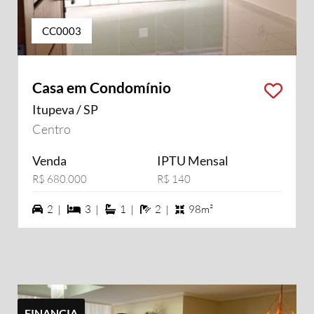
CC0003
Casa em Condomínio
Itupeva / SP
Centro
Venda
IPTU Mensal
R$ 680.000
R$ 140
2 vagas na garagem
3 dormiórios
1 suítes
2 banheiros
2 |
3 |
1 |
2 |
98m²
FINANCIA