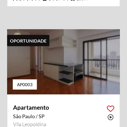
OPORTUNIDADE
AP0003
Apartamento
São Paulo / SP
Possu
Vila Leopoldina