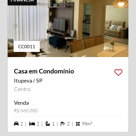
CC0011
Casa em Condomínio
Itupeva / SP
Centro
Venda
R$ 680.000
2 vagas na garagem
2 dormiórios
1 suítes
2 banheiros
2 |
2 |
1 |
2 |
98m²