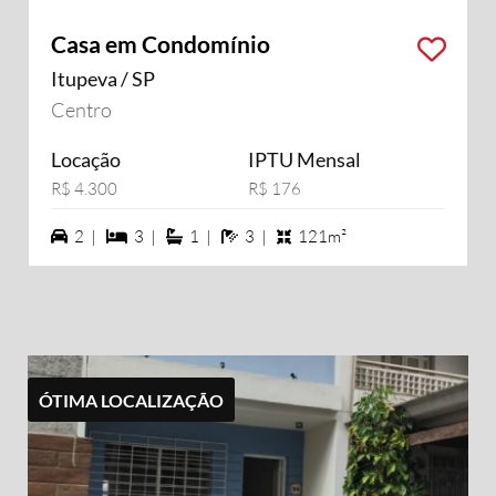
Casa em Condomínio
Itupeva / SP
Centro
Locação
IPTU Mensal
R$ 4.300
R$ 176
2 vagas na garagem
3 dormiórios
1 suítes
3 banheiros
2 |
3 |
1 |
3 |
121m²
ÓTIMA LOCALIZAÇÃO