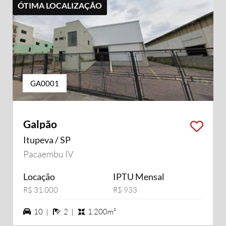
ÓTIMA LOCALIZAÇÃO
GA0001
Galpão
Itupeva / SP
Pacaembu IV
Locação
IPTU Mensal
R$ 31.000
R$ 933
10 vagas na garagem
2 banheiros
10 |
2 |
1.200m²