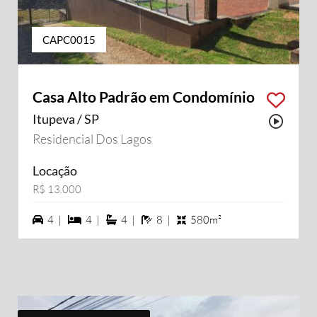
CAPC0015
Casa Alto Padrão em Condomínio
Itupeva / SP
Possu
Residencial Dos Lagos
Locação
R$ 13.000
4 vagas na garagem
4 dormiórios
4 suítes
8 banheiros
4 |
4 |
4 |
8 |
580m²