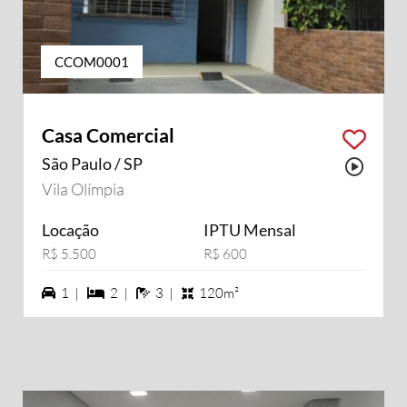
CCOM0001
Casa Comercial
São Paulo / SP
Possu
Vila Olímpia
Locação
IPTU Mensal
R$ 5.500
R$ 600
1 vagas na garagem
2 dormiórios
3 banheiros
1 |
2 |
3 |
120m²