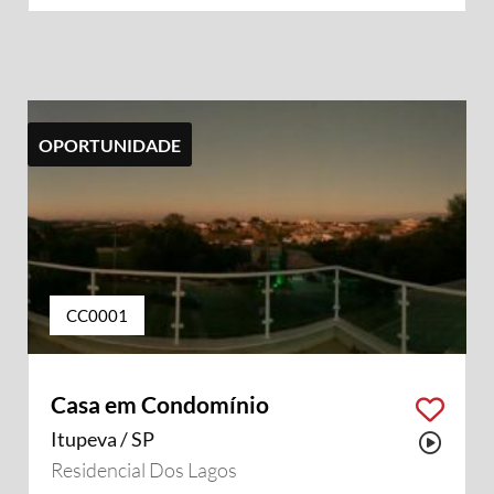
OPORTUNIDADE
CC0001
Casa em Condomínio
Itupeva / SP
Possu
Residencial Dos Lagos