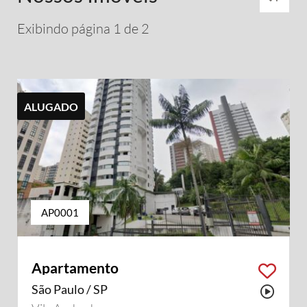
Exibindo página 1 de 2
ALUGADO
AP0001
Apartamento
São Paulo / SP
Possu