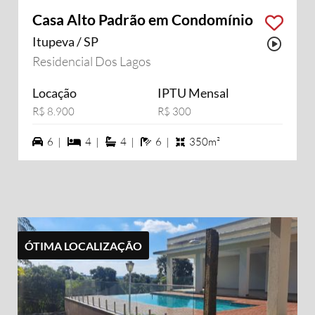
Casa Alto Padrão em Condomínio
Itupeva / SP
Possu
Residencial Dos Lagos
Locação
IPTU Mensal
R$ 8.900
R$ 300
6 vagas na garagem
4 dormiórios
4 suítes
6 banheiros
6 |
4 |
4 |
6 |
350m²
ÓTIMA LOCALIZAÇÃO