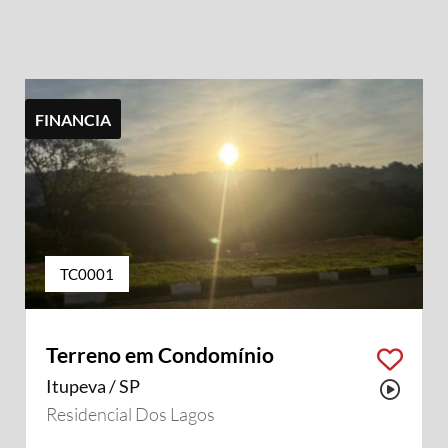
FINANCIA
TC0001
Terreno em Condomínio
Itupeva / SP
Possu
Residencial Dos Lagos