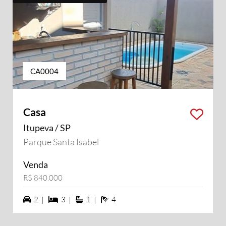
CA0004
Casa
Itupeva / SP
Parque Santa Isabel
Venda
R$ 840.000
2 vagas na garagem
3 dormiórios
1 suítes
4 banheiros
2 |
3 |
1 |
4