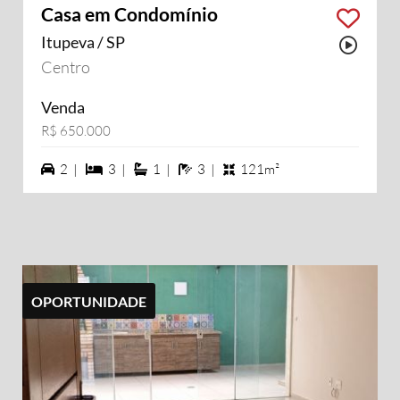
Casa em Condomínio
Itupeva / SP
Possu
Centro
Venda
R$ 650.000
2 vagas na garagem
3 dormiórios
1 suítes
3 banheiros
2 |
3 |
1 |
3 |
121m²
OPORTUNIDADE