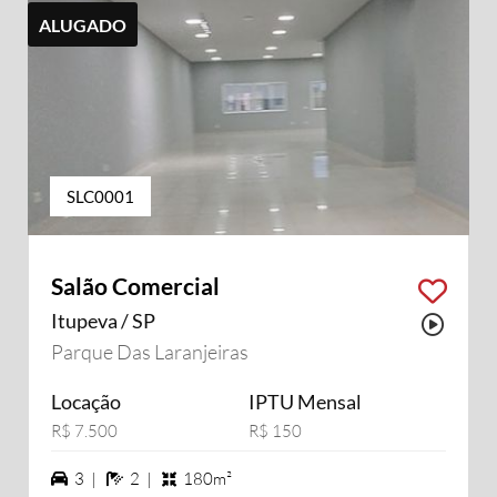
ALUGADO
SLC0001
Salão Comercial
Itupeva / SP
Possu
Parque Das Laranjeiras
Locação
IPTU Mensal
R$ 7.500
R$ 150
3 vagas na garagem
2 banheiros
3 |
2 |
180m²