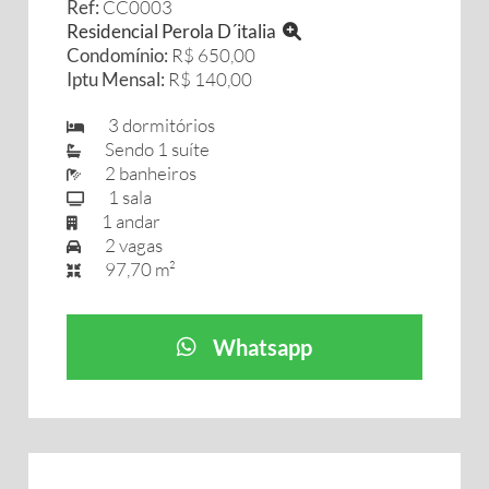
Ref:
CC0003
Residencial Perola D´italia
Condomínio:
R$ 650,00
Iptu Mensal:
R$ 140,00
3 dormitórios
Sendo 1 suíte
2 banheiros
1 sala
1 andar
2 vagas
97,70 m²
Whatsapp